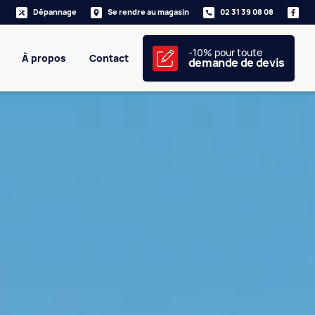
Dépannage
Se rendre au magasin
02 31 39 08 08
-10% pour toute
À propos
Contact
demande de devis