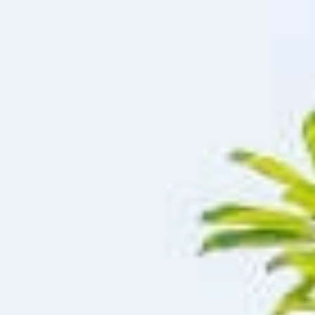
14940 Sannerville
02 31 39 08 08
contact.siram@gmail.com