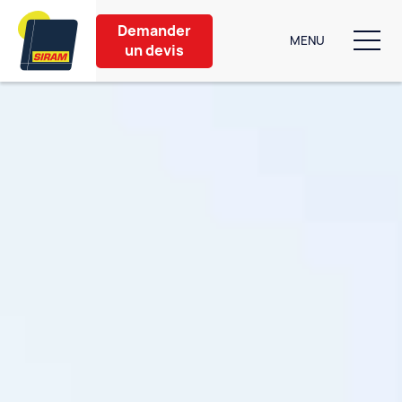
Demander
MENU
un devis
Nos produits
Aménagement extérieur
Partenaires
Nos conseils
À propos
Contact
6 bis Rue de Caen