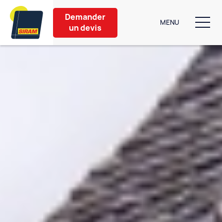
Demander
MENU
un devis
Nos produits
Aménagement extérieur
Partenaires
Nos conseils
À propos
Contact
6 bis Rue de Caen