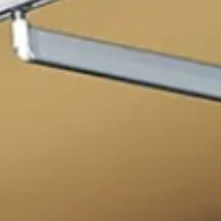
14940 Sannerville
02 31 39 08 08
contact.siram@gmail.com