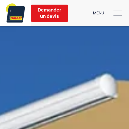
Demander
MENU
un devis
Nos produits
Aménagement extérieur
Partenaires
Nos conseils
À propos
Contact
6 bis Rue de Caen