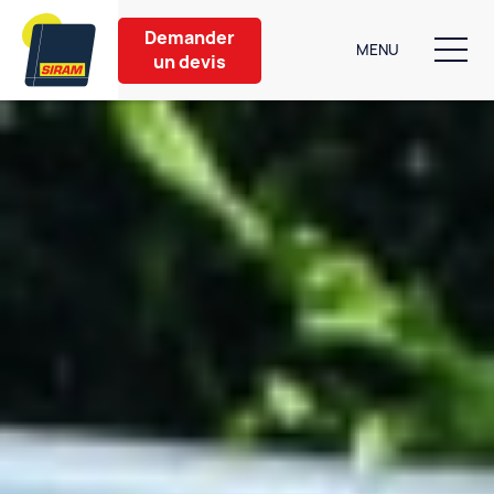
Demander
MENU
un devis
Nos produits
Aménagement extérieur
Partenaires
Nos conseils
À propos
Contact
6 bis Rue de Caen