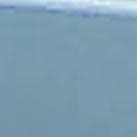
14940 Sannerville
02 31 39 08 08
contact.siram@gmail.com