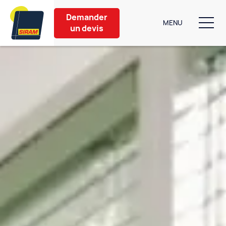
Demander
MENU
un devis
Nos produits
Aménagement extérieur
Partenaires
Nos conseils
À propos
Contact
6 bis Rue de Caen