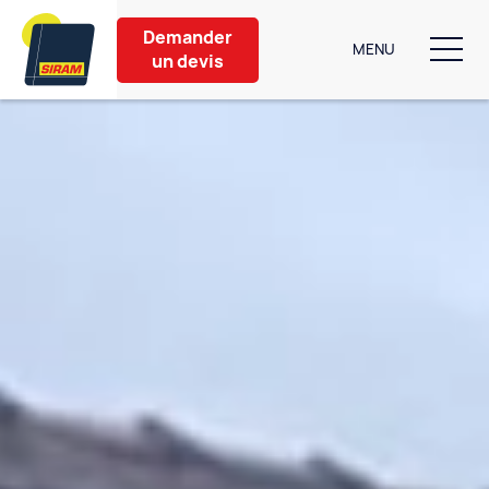
Demander
MENU
un devis
Nos produits
Aménagement extérieur
Partenaires
Nos conseils
À propos
Contact
6 bis Rue de Caen