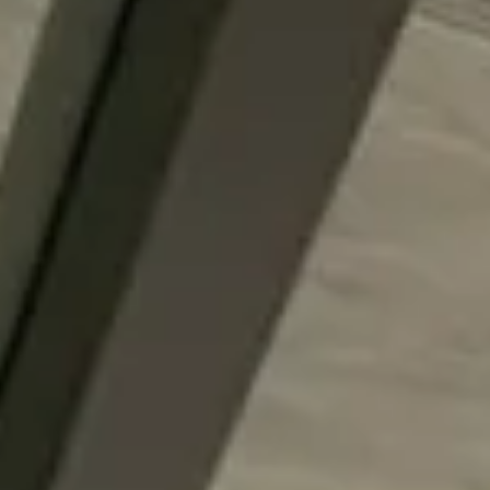
14940 Sannerville
02 31 39 08 08
contact.siram@gmail.com