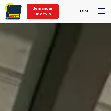
Demander
MENU
un devis
Nos produits
Aménagement extérieur
Partenaires
Nos conseils
À propos
Contact
6 bis Rue de Caen