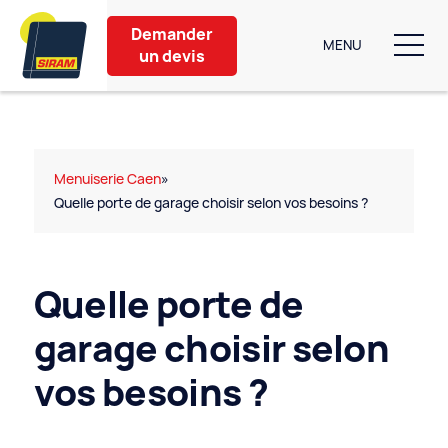
Debug single.php
Demander
MENU
un devis
Nos produits
Aménagement extérieur
Menuiserie Caen
»
Quelle porte de garage choisir selon vos besoins ?
Partenaires
Nos conseils
Quelle porte de
À propos
garage choisir selon
vos besoins ?
Contact
6 bis Rue de Caen