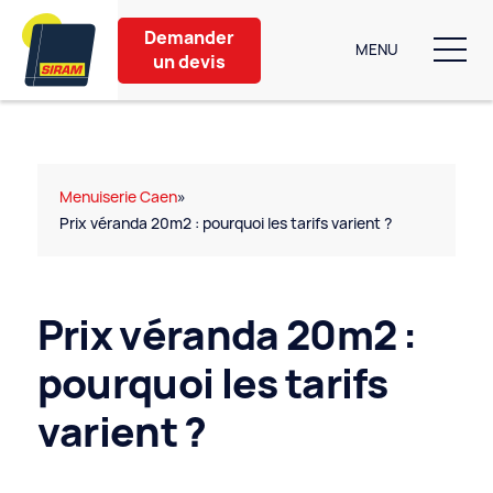
Debug single.php
Demander
MENU
un devis
Nos produits
Aménagement extérieur
Menuiserie Caen
»
Prix véranda 20m2 : pourquoi les tarifs varient ?
Partenaires
Nos conseils
Prix véranda 20m2 :
À propos
pourquoi les tarifs
varient ?
Contact
6 bis Rue de Caen